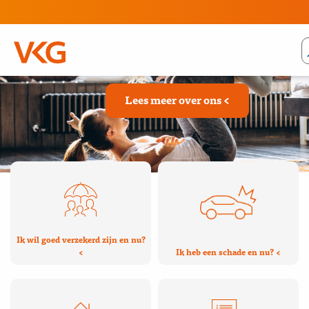
Welkom bij VKG
Lees meer over ons
Ik wil goed verzekerd zijn en nu?
Ik heb een schade en nu?