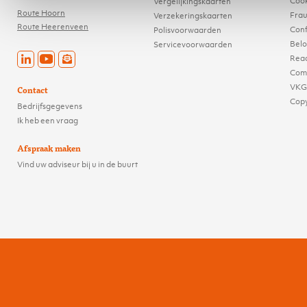
Cook
Vergelijkingskaarten
Route Hoorn
Frau
Verzekeringskaarten
Route Heerenveen
Conf
Polisvoorwaarden
Belo
Servicevoorwaarden
Reac
Comp
VKG
Contact
Cop
Bedrijfsgegevens
Ik heb een vraag
Afspraak maken
Vind uw adviseur bij u in de buurt