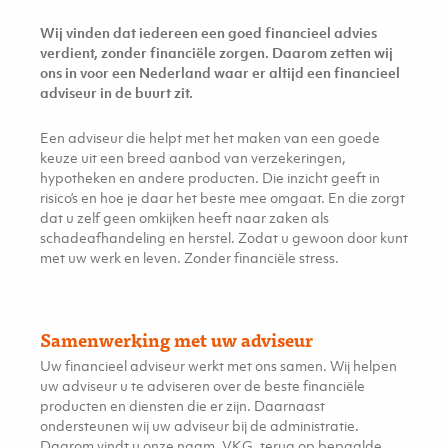
Wij vinden dat iedereen een goed financieel advies
verdient, zonder financiële zorgen. Daarom zetten wij
ons in voor een Nederland waar er altijd een financieel
adviseur in de buurt zit.
Een adviseur die helpt met het maken van een goede
keuze uit een breed aanbod van verzekeringen,
hypotheken en andere producten. Die inzicht geeft in
risico’s en hoe je daar het beste mee omgaat. En die zorgt
dat u zelf geen omkijken heeft naar zaken als
schadeafhandeling en herstel. Zodat u gewoon door kunt
met uw werk en leven. Zonder financiële stress.
Samenwerking met uw adviseur
Uw financieel adviseur werkt met ons samen. Wij helpen
uw adviseur u te adviseren over de beste financiële
producten en diensten die er zijn. Daarnaast
ondersteunen wij uw adviseur bij de administratie.
Daarom vindt u onze naam, VKG, terug op bepaalde