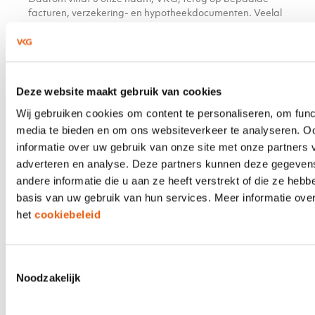
facturen, verzekering- en hypotheekdocumenten. Veelal
incasseren wij ook de premie in opdracht van uw
adviseur.
Vragen over uw verzekeringen?
Deze website maakt gebruik van cookies
Neem dan contact op met uw financieel adviseur. Dit is
uw aanspreekpunt. Uw financieel adviseur kent uw
Wij gebruiken cookies om content te personaliseren, om func
persoonlijke situatie en helpt u graag verder. Heeft u een
media te bieden en om ons websiteverkeer te analyseren. O
polis bij VKG, maar weet u niet wie uw adviseur is? Vul
informatie over uw gebruik van onze site met onze partners 
dan hieronder uw polisnummer en postcode in. Uw
polisnummer vindt u op uw polisblad, nota of
adverteren en analyse. Deze partners kunnen deze gegeve
bankafschrijving.
andere informatie die u aan ze heeft verstrekt of die ze heb
basis van uw gebruik van hun services. Meer informatie over
het
cookiebeleid
Toestemmingsselectie
Uw adviseur?
Noodzakelijk
Vind uw adviseur.