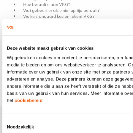
Hoe betaalt u aan VKG?
Wat gebeurt er als u niet op tijd betaalt?
Welke standaard kosten rekent VKG?
Hoe gaat VKG om met fraude?
Hoe kunt u een klacht indienen?
Welk recht is van toepassing?
Deze website maakt gebruik van cookies
Download
Wij gebruiken cookies om content te personaliseren, om func
Servicevoorwaarden U & VKG
media te bieden en om ons websiteverkeer te analyseren. O
informatie over uw gebruik van onze site met onze partners 
VKG berekent kosten (servicebijdrage)
adverteren en analyse. Deze partners kunnen deze gegeve
Overzicht servicebijdrage
andere informatie die u aan ze heeft verstrekt of die ze heb
basis van uw gebruik van hun services. Meer informatie over
het
cookiebeleid
Toestemmingsselectie
Noodzakelijk
Werken bij VKG
VK