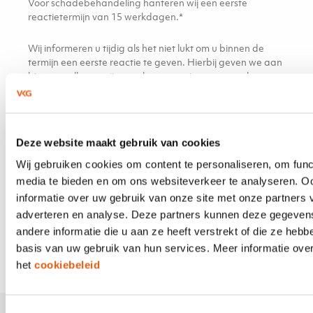
Voor schadebehandeling hanteren wij een eerste
reactietermijn van 15 werkdagen.*
Wij informeren u tijdig als het niet lukt om u binnen de
termijn een eerste reactie te geven. Hierbij geven we aan
binnen welke termijn u wel een reactie van ons zal
ontvangen. Hoort u niets van ons? Dan vragen wij u
vriendelijk om contact met ons op te nemen, zo kunnen
we vaststellen of uw bericht ons in goede orde heeft
bereikt.
Deze website maakt gebruik van cookies
* De reactietermijnen gelden niet voor de totale
Wij gebruiken cookies om content te personaliseren, om func
doorlooptijd van processen, maar alleen voor het eerste –
media te bieden en om ons websiteverkeer te analyseren. O
inhoudelijke – antwoord aan u. Als wij u om aanvullende
informatie over uw gebruik van onze site met onze partners 
gegevens vragen en u hierop reageert, dan gaat de
adverteren en analyse. Deze partners kunnen deze gegeve
reactietermijn opnieuw in vanaf de datum waarop wij uw
andere informatie die u aan ze heeft verstrekt of die ze heb
reactie hebben ontvangen.
basis van uw gebruik van hun services. Meer informatie over
het
cookiebeleid