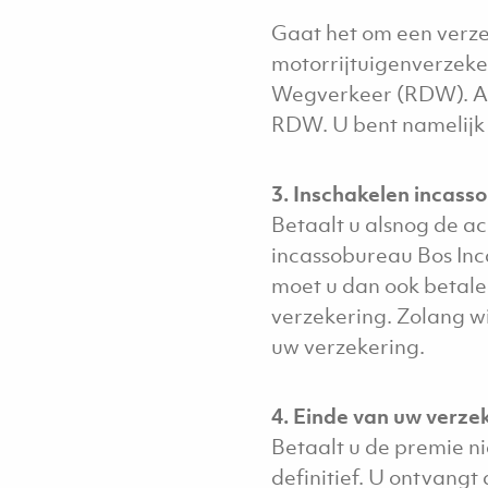
Gaat het om een verze
motorrijtuigenverzeker
Wegverkeer (RDW). Als
RDW. U bent namelijk w
3. Inschakelen incass
Betaalt u alsnog de a
incassobureau Bos Inc
moet u dan ook betalen
verzekering. Zolang w
uw verzekering.
4. Einde van uw verze
Betaalt u de premie n
definitief. U ontvangt