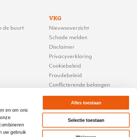
VKG
n de buurt
Nieuwsoverzicht
Schade melden
Disclaimer
Privacyverklaring
Cookiebeleid
Fraudebeleid
Conflicterende belangen
Beloningsbeleid
Alles toestaan
Reactietermijnen
den en om ons
Compliment of klacht
 onze
Selectie toestaan
VKG Inkomen
 combineren
Copyright©
an uw gebruik