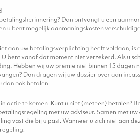
d
 betalingsherinnering? Dan ontvangt u een aanman
en u bent mogelijk aanmaningskosten verschuldigd
et aan uw betalingsverplichting heeft voldaan, is
 U bent vanaf dat moment niet verzekerd. Als u sch
ing. Hebben wij uw premie niet binnen 15 dagen na
angen? Dan dragen wij uw dossier over aan incass
u dan ook betalen.
jk in actie te komen. Kunt u niet (meteen) betalen? 
betalingsregeling met uw adviseur. Samen met uw a
ing vast die bij u past. Wanneer u zich niet aan de
regeling.