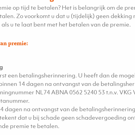
emie op tijd te betalen? Het is belangrijk om de pre
talen. Zo voorkomt u dat u (tijdelijk) geen dekking 
ls u te laat bent met het betalen van de premie.
van premie:
ng
st een betalingsherinnering. U heeft dan de mogel
 binnen 14 dagen na ontvangst van de betalingsher
keningnummer NL74 ABNA 0562 5240 53 t.n.v. VKG 
otanummer.
 14 dagen na ontvangst van de betalingsherinnerin
tekent dat u bij schade geen schadevergoeding ontv
nde premie te betalen.