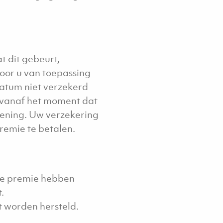
t dit gebeurt,
voor u van toepassing
datum niet verzekerd
 vanaf het moment dat
kening. Uw verzekering
premie te betalen.
ige premie hebben
.
t worden hersteld.