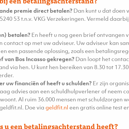
bij een betalingsachterstand?
ande premie direct betalen?
Dan kunt u dat doen 
40 53 t.n.v. VKG Verzekeringen. Vermeld daarbij 
en) betalen?
En heeft u nog geen brief ontvangen 
 contact op met uw adviseur. Uw adviseur kan sam
en een passende oplossing, zoals een betalingsreg
ief van Bos Incasso gekregen?
Dan loopt het contac
nd via hen. U kunt hen bereiken van 8.30 tot 17.30
erder.
er uw financiën of heeft u schulden?
Er zijn organis
aag advies aan een schuldhulpverlener of neem co
woont. Al ruim 36.000 mensen met schuldzorgen 
geldfit.nl. Doe via
geldfit.nl
een gratis online test e
ls u een betalingsachterstand heeft?