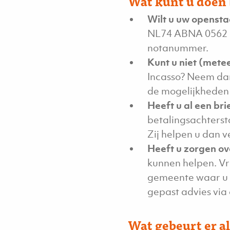
Wat kunt u doen 
Wilt u uw opensta
NL74 ABNA 0562 52
notanummer.
Kunt u niet (mete
Incasso? Neem dan
de mogelijkheden 
Heeft u al een br
betalingsachtersta
Zij helpen u dan v
Heeft u zorgen ov
kunnen helpen. Vr
gemeente waar u 
gepast advies via 
Wat gebeurt er a