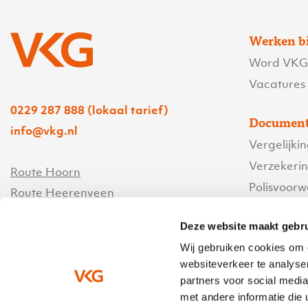
Werken b
Word VKG’
Vacatures
0229 287 888 (lokaal tarief)
Document
info@vkg.nl
Vergelijki
Verzekeri
Route Hoorn
Polisvoor
Route Heerenveen
Servicevo
Deze website maakt gebru
Contact
Wij gebruiken cookies om 
websiteverkeer te analyse
Bedrijfsg
partners voor social medi
Ik heb een
met andere informatie die 