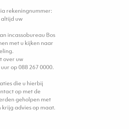
via rekeningnummer:
altijd uw
van incassobureau Bos
en met u kijken naar
eling.
t over uw
 uur op 088 267 0000.
aties die u hierbij
ntact op met de
werden geholpen met
n krijg advies op maat.