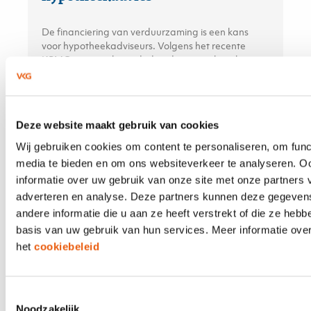
De financiering van verduurzaming is een kans
voor hypotheekadviseurs. Volgens het recente
KPMG-rapport bevindt de adviseur zich op het
snijvlak van financiële besluitvorming en
duurzaamheidsambities — en kan daarmee een
doorslaggevende rol spelen.
Deze website maakt gebruik van cookies
Wij gebruiken cookies om content te personaliseren, om func
21 APRIL 2026
media te bieden en om ons websiteverkeer te analyseren. O
informatie over uw gebruik van onze site met onze partners 
Aplaza en Solera; maar dan écht
adverteren en analyse. Deze partners kunnen deze gegeve
eenvoudig
andere informatie die u aan ze heeft verstrekt of die ze heb
basis van uw gebruik van hun services. Meer informatie over
het
cookiebeleid
De integratie van Aplaza en Solera/TIME is in
ePlus CRM volledig vereenvoudigd. In andere
systemen moet u apart schakelen tussen Aplaza en
Solera/TIME en moet u handmatig stappen
Toestemmingsselectie
doorlopen. Maar in ePlus CRM werkt alles logisch
Noodzakelijk