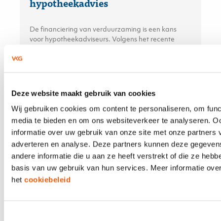
hypotheekadvies
De financiering van verduurzaming is een kans
voor hypotheekadviseurs. Volgens het recente
KPMG-rapport bevindt de adviseur zich op het
snijvlak van financiële besluitvorming en
duurzaamheidsambities — en kan daarmee een
doorslaggevende rol spelen.
Deze website maakt gebruik van cookies
Wij gebruiken cookies om content te personaliseren, om func
media te bieden en om ons websiteverkeer te analyseren. O
21 APRIL 2026
informatie over uw gebruik van onze site met onze partners 
Aplaza en Solera; maar dan écht
adverteren en analyse. Deze partners kunnen deze gegeve
eenvoudig
andere informatie die u aan ze heeft verstrekt of die ze heb
basis van uw gebruik van hun services. Meer informatie over
het
cookiebeleid
De integratie van Aplaza en Solera/TIME is in
ePlus CRM volledig vereenvoudigd. In andere
systemen moet u apart schakelen tussen Aplaza en
Solera/TIME en moet u handmatig stappen
Toestemmingsselectie