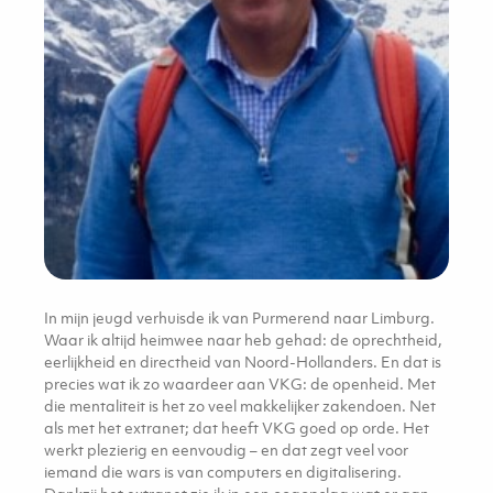
In mijn jeugd verhuisde ik van Purmerend naar Limburg.
Waar ik altijd heimwee naar heb gehad: de oprechtheid,
eerlijkheid en directheid van Noord-Hollanders. En dat is
precies wat ik zo waardeer aan VKG: de openheid. Met
die mentaliteit is het zo veel makkelijker zakendoen. Net
als met het extranet; dat heeft VKG goed op orde. Het
werkt plezierig en eenvoudig – en dat zegt veel voor
iemand die wars is van computers en digitalisering.