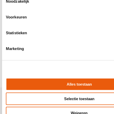
Noodzakelijk
Aplaza en Solera; maar dan écht
eenvoudig
Voorkeuren
De integratie van Aplaza en Solera/TIME is in
Statistieken
ePlus CRM volledig vereenvoudigd. In andere
systemen moet u apart schakelen tussen Aplaza en
Solera/TIME en moet u handmatig stappen
Marketing
doorlopen. Maar in ePlus CRM werkt alles logisch
samen in één overzichtelijke omgeving. Dat maakt
vooral processen zoals prolongatie een stuk
makkelijker en sneller.
Alles toestaan
Selectie toestaan
Werken bij VKG
VK
Weigeren