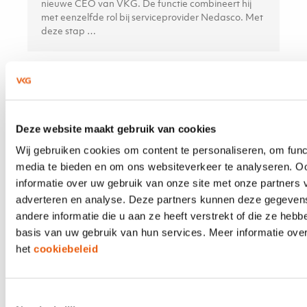
nieuwe CEO van VKG. De functie combineert hij
met eenzelfde rol bij serviceprovider Nedasco. Met
deze stap …
21 APRIL 2026
Neem verduurzaming mee in het
Deze website maakt gebruik van cookies
hypotheekadvies
Wij gebruiken cookies om content te personaliseren, om func
media te bieden en om ons websiteverkeer te analyseren. O
De financiering van verduurzaming is een kans
informatie over uw gebruik van onze site met onze partners 
voor hypotheekadviseurs. Volgens het recente
adverteren en analyse. Deze partners kunnen deze gegeve
KPMG-rapport bevindt de adviseur zich op het
snijvlak van financiële besluitvorming en
andere informatie die u aan ze heeft verstrekt of die ze heb
duurzaamheidsambities — en kan daarmee een
basis van uw gebruik van hun services. Meer informatie over
doorslaggevende rol spelen.
het
cookiebeleid
Toestemmingsselectie
21 APRIL 2026