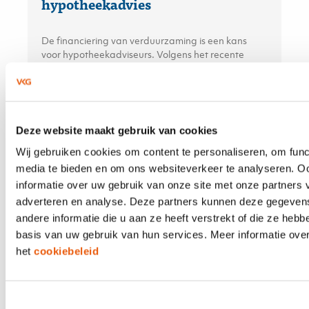
hypotheekadvies
De financiering van verduurzaming is een kans
voor hypotheekadviseurs. Volgens het recente
KPMG-rapport bevindt de adviseur zich op het
snijvlak van financiële besluitvorming en
duurzaamheidsambities — en kan daarmee een
doorslaggevende rol spelen.
Deze website maakt gebruik van cookies
Wij gebruiken cookies om content te personaliseren, om func
media te bieden en om ons websiteverkeer te analyseren. O
21 APRIL 2026
informatie over uw gebruik van onze site met onze partners 
Aplaza en Solera; maar dan écht
adverteren en analyse. Deze partners kunnen deze gegeve
eenvoudig
andere informatie die u aan ze heeft verstrekt of die ze heb
basis van uw gebruik van hun services. Meer informatie over
het
cookiebeleid
De integratie van Aplaza en Solera/TIME is in
ePlus CRM volledig vereenvoudigd. In andere
systemen moet u apart schakelen tussen Aplaza en
Solera/TIME en moet u handmatig stappen
Toestemmingsselectie