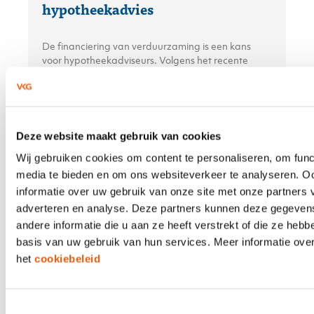
hypotheekadvies
De financiering van verduurzaming is een kans
voor hypotheekadviseurs. Volgens het recente
KPMG-rapport bevindt de adviseur zich op het
snijvlak van financiële besluitvorming en
duurzaamheidsambities — en kan daarmee een
doorslaggevende rol spelen.
Deze website maakt gebruik van cookies
Wij gebruiken cookies om content te personaliseren, om func
media te bieden en om ons websiteverkeer te analyseren. O
21 APRIL 2026
informatie over uw gebruik van onze site met onze partners 
Aplaza en Solera; maar dan écht
adverteren en analyse. Deze partners kunnen deze gegeve
eenvoudig
andere informatie die u aan ze heeft verstrekt of die ze heb
basis van uw gebruik van hun services. Meer informatie over
het
cookiebeleid
De integratie van Aplaza en Solera/TIME is in
ePlus CRM volledig vereenvoudigd. In andere
systemen moet u apart schakelen tussen Aplaza en
Solera/TIME en moet u handmatig stappen
Toestemmingsselectie