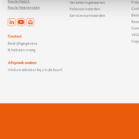
Route Hoorn
Frau
Verzekeringskaarten
Route Heerenveen
Conf
Polisvoorwaarden
Belo
Servicevoorwaarden
Reac
Comp
VKG
Contact
Cop
Bedrijfsgegevens
Ik heb een vraag
Afspraak maken
Vind uw adviseur bij u in de buurt