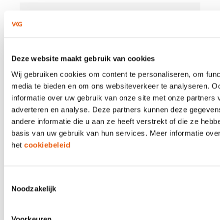
21 APRIL 2026
Neem verduurzaming mee in het
hypotheekadvies
Deze website maakt gebruik van cookies
Wij gebruiken cookies om content te personaliseren, om func
De financiering van verduurzaming is een kans
media te bieden en om ons websiteverkeer te analyseren. O
voor hypotheekadviseurs. Volgens het recente
KPMG-rapport bevindt de adviseur zich op het
informatie over uw gebruik van onze site met onze partners 
snijvlak van financiële besluitvorming en
adverteren en analyse. Deze partners kunnen deze gegeve
duurzaamheidsambities — en kan daarmee een
andere informatie die u aan ze heeft verstrekt of die ze heb
doorslaggevende rol spelen.
basis van uw gebruik van hun services. Meer informatie over
het
cookiebeleid
21 APRIL 2026
Toestemmingsselectie
Aplaza en Solera; maar dan écht
Noodzakelijk
eenvoudig
Voorkeuren