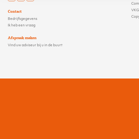
Comp
VKG
Contact
Cop
Bedrijfsgegevens
Ik heb een vraag
Afspraak maken
Vind uw adviseur bij u in de buurt