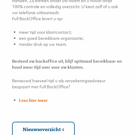
handen. Zij werken onder uw naam en u houdt altijd
100% controle en volledig overzicht. U kiest zelf of u ook
uw telefonie uitbesteedt.
Full BackOffice levert u op:
meer tijd voor klantcontact;
een goed bereikbare organisatie;
minder druk op uw team.
Besteed uw backoffice uit, blijf optimaal bereikbaar en
houd meer tijd over voor uw klanten.
Benieuwd hoeveel tijd u als verzekeringsadviseur
bespaart met Full BackOffice?
Lees hier meer
Nieuwsoverzicht