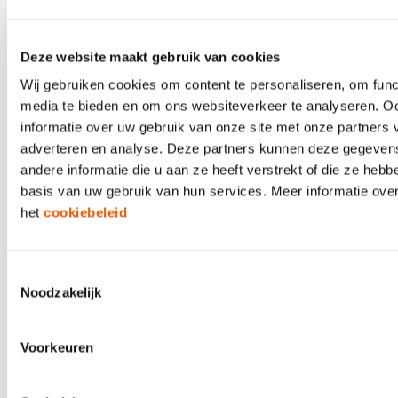
hypotheekadvies
Deze website maakt gebruik van cookies
De financiering van verduurzaming is een kans
voor hypotheekadviseurs. Volgens het recente
Wij gebruiken cookies om content te personaliseren, om func
KPMG-rapport bevindt de adviseur zich op het
media te bieden en om ons websiteverkeer te analyseren. O
snijvlak van financiële besluitvorming en
informatie over uw gebruik van onze site met onze partners 
duurzaamheidsambities — en kan daarmee een
adverteren en analyse. Deze partners kunnen deze gegeve
doorslaggevende rol spelen.
andere informatie die u aan ze heeft verstrekt of die ze heb
basis van uw gebruik van hun services. Meer informatie over
het
cookiebeleid
21 APRIL 2026
Aplaza en Solera; maar dan écht
Toestemmingsselectie
eenvoudig
Noodzakelijk
De integratie van Aplaza en Solera/TIME is in
Voorkeuren
ePlus CRM volledig vereenvoudigd. In andere
systemen moet u apart schakelen tussen Aplaza en
Solera/TIME en moet u handmatig stappen