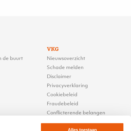
VKG
n de buurt
Nieuwsoverzicht
Schade melden
Disclaimer
Privacyverklaring
Cookiebeleid
Fraudebeleid
Conflicterende belangen
Beloningsbeleid
Alles toestaan
Reactietermijnen