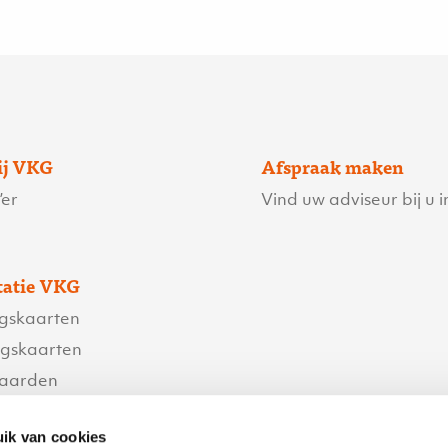
ij VKG
Afspraak maken
er
Vind uw adviseur bij u i
atie VKG
ngskaarten
ngskaarten
waarden
orwaarden
ik van cookies