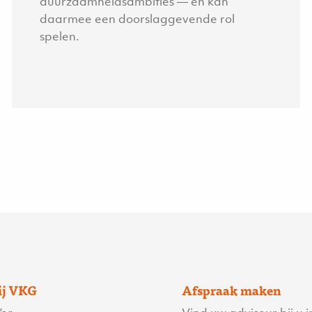
duurzaamheidsambities — en kan
daarmee een doorslaggevende rol
spelen.
ij VKG
Afspraak maken