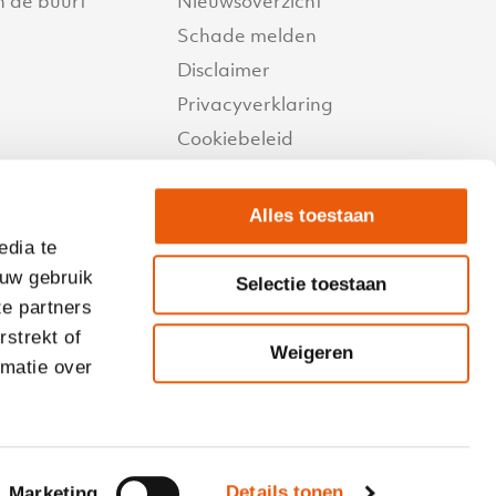
n de buurt
Nieuwsoverzicht
Schade melden
Disclaimer
Privacyverklaring
Cookiebeleid
Fraudebeleid
Conflicterende belangen
Alles toestaan
Beloningsbeleid
edia te
Reactietermijnen
 uw gebruik
Selectie toestaan
ze partners
Compliment of klacht
strekt of
VKG Inkomen
Weigeren
rmatie over
Copyright©
Details tonen
Marketing