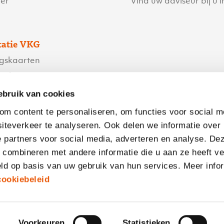
er
Vind uw adviseur bij u i
atie VKG
ngskaarten
ngskaarten
waarden
ebruik van cookies
orwaarden
om content te personaliseren, om functies voor social m
iteverkeer te analyseren. Ook delen we informatie over
 partners voor social media, adverteren en analyse. De
egevens
ombineren met andere informatie die u aan ze heeft ver
 vraag
ld op basis van uw gebruik van hun services. Meer info
cookiebeleid
Voorkeuren
Statistieken