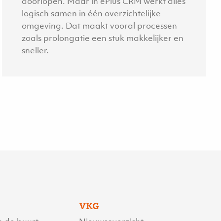
doorlopen. Maar in ePlus CRM werkt alles
logisch samen in één overzichtelijke
omgeving. Dat maakt vooral processen
zoals prolongatie een stuk makkelijker en
sneller.
VKG