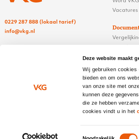
Word VKG’
Vacatures
0229 287 888 (lokaal tarief)
Document
info@vkg.nl
Vergelijki
Verzekeri
Route Hoorn
Polisvoor
Deze website maakt g
Route Heerenveen
Servicevo
Wij gebruiken cookies 
bieden en om ons webs
Contact
van onze site met onze
Bedrijfsg
kunnen deze gegevens c
Ik heb een
die ze hebben verzame
cookies vindt u in het
Toestemmingsselectie
Noodzakelijk