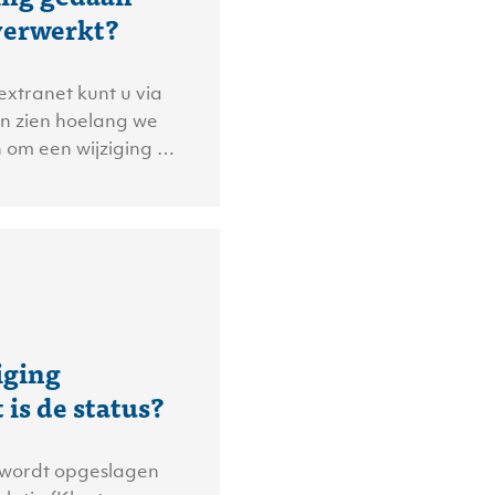
 verwerkt?
extranet kunt u via
en zien hoelang we
 om een wijziging …
iging
is de status?
g wordt opgeslagen