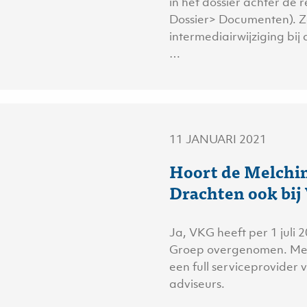
in het dossier achter de r
Dossier> Documenten). 
intermediairwijziging bij
…
11 JANUARI 2021
Hoort de Melchin
Drachten ook bi
Ja, VKG heeft per 1 juli
Groep overgenomen. Me
een full serviceprovider 
adviseurs.