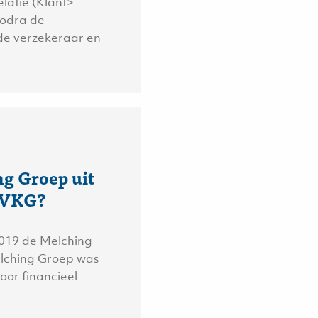
elatie (Klant>
Zodra de
 de verzekeraar en
g Groep uit
j VKG?
 2019 de Melching
lching Groep was
voor financieel