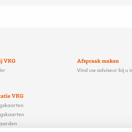
ij VKG
Afspraak maken
er
Vind uw adviseur bij u i
atie VKG
ngskaarten
ngskaarten
waarden