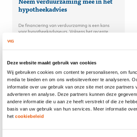
Neem verduurzaming mee in het
hypotheekadvies
De financiering van verduurzaming is een kans
voor hypotheekadviseurs. Volgens het recente
KPMG-rapport bevindt de adviseur zich op het
snijvlak van financiële besluitvorming en
duurzaamheidsambities — en kan daarmee een
doorslaggevende rol spelen.
Deze website maakt gebruik van cookies
Wij gebruiken cookies om content te personaliseren, om func
media te bieden en om ons websiteverkeer te analyseren. O
21 APRIL 2026
informatie over uw gebruik van onze site met onze partners 
Aplaza en Solera; maar dan écht
adverteren en analyse. Deze partners kunnen deze gegeve
andere informatie die u aan ze heeft verstrekt of die ze heb
eenvoudig
basis van uw gebruik van hun services. Meer informatie over
het
cookiebeleid
De integratie van Aplaza en Solera/TIME is in
ePlus CRM volledig vereenvoudigd. In andere
systemen moet u apart schakelen tussen Aplaza en