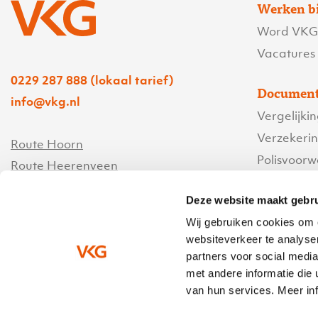
Werken b
Word VKG’
Vacatures
0229 287 888 (lokaal tarief)
Document
info@vkg.nl
Vergelijki
Verzekeri
Route Hoorn
Polisvoor
Route Heerenveen
Servicevo
Deze website maakt gebru
Contact
Wij gebruiken cookies om 
websiteverkeer te analyse
Bedrijfsg
partners voor social medi
Ik heb een
met andere informatie die 
van hun services. Meer inf