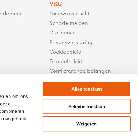
VKG
n de buurt
Nieuwsoverzicht
Schade melden
Disclaimer
Privacyverklaring
Cookiebeleid
Fraudebeleid
Conflicterende belangen
Beloningsbeleid
Alles toestaan
Reactietermijnen
den en om ons
Compliment of klacht
 onze
Selectie toestaan
VKG Inkomen
 combineren
Copyright©
an uw gebruik
Weigeren