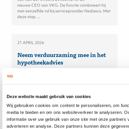
nieuwe CEO van VKG. De functie combineert hij
met eenzelfde rol bij serviceprovider Nedasco. Met
deze stap …
21 APRIL 2026
Neem verduurzaming mee in het
hypotheekadvies
De financiering van verduurzaming is een kans
voor hypotheekadviseurs. Volgens het recente
KPMG-rapport bevindt de adviseur zich op het
snijvlak van financiële besluitvorming en
Deze website maakt gebruik van cookies
duurzaamheidsambities — en kan daarmee een
Wij gebruiken cookies om content te personaliseren, om func
doorslaggevende rol spelen.
media te bieden en om ons websiteverkeer te analyseren. O
informatie over uw gebruik van onze site met onze partners 
adverteren en analyse. Deze partners kunnen deze gegeve