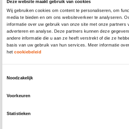
Deze website maakt gebruik van cookies
voor hypotheekadviseurs. Volgens het recente
KPMG-rapport bevindt de adviseur zich op het
Wij gebruiken cookies om content te personaliseren, om func
snijvlak van financiële besluitvorming en
media te bieden en om ons websiteverkeer te analyseren. O
duurzaamheidsambities — en kan daarmee een
informatie over uw gebruik van onze site met onze partners 
doorslaggevende rol spelen.
adverteren en analyse. Deze partners kunnen deze gegeve
andere informatie die u aan ze heeft verstrekt of die ze heb
basis van uw gebruik van hun services. Meer informatie over
21 APRIL 2026
het
cookiebeleid
Aplaza en Solera; maar dan écht
eenvoudig
Toestemmingsselectie
Noodzakelijk
De integratie van Aplaza en Solera/TIME is in
ePlus CRM volledig vereenvoudigd. In andere
Voorkeuren
systemen moet u apart schakelen tussen Aplaza en
Solera/TIME en moet u handmatig stappen
doorlopen. Maar in ePlus CRM werkt alles logisch
Statistieken
samen in één overzichtelijke omgeving. Dat maakt
vooral processen zoals prolongatie een stuk
makkelijker en sneller.