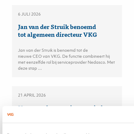
6 JULI 2026
Jan van der Struik benoemd
tot algemeen directeur VKG
Jan van der Struik is benoemd tot de
nieuwe CEO van VKG. De functie combineert hij
met eenzelfde rol bij serviceprovider Nedasco. Met
deze stap …
21 APRIL 2026
Neem verduurzaming mee in het
hypotheekadvies
De financiering van verduurzaming is een kans