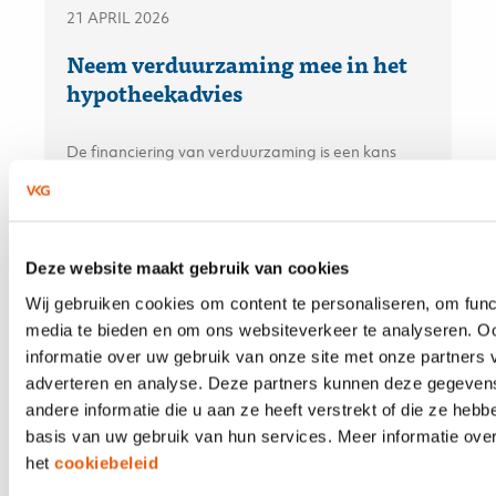
21 APRIL 2026
Neem verduurzaming mee in het
hypotheekadvies
De financiering van verduurzaming is een kans
voor hypotheekadviseurs. Volgens het recente
KPMG-rapport bevindt de adviseur zich op het
snijvlak van financiële besluitvorming en
duurzaamheidsambities — en kan daarmee een
doorslaggevende rol spelen.
Deze website maakt gebruik van cookies
Wij gebruiken cookies om content te personaliseren, om func
media te bieden en om ons websiteverkeer te analyseren. O
informatie over uw gebruik van onze site met onze partners 
21 APRIL 2026
adverteren en analyse. Deze partners kunnen deze gegeve
Aplaza en Solera; maar dan écht
andere informatie die u aan ze heeft verstrekt of die ze heb
eenvoudig
basis van uw gebruik van hun services. Meer informatie over
het
cookiebeleid
De integratie van Aplaza en Solera/TIME is in