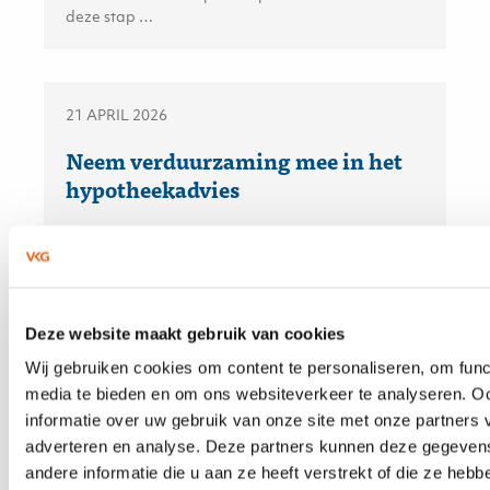
deze stap …
21 APRIL 2026
Neem verduurzaming mee in het
hypotheekadvies
De financiering van verduurzaming is een kans
voor hypotheekadviseurs. Volgens het recente
KPMG-rapport bevindt de adviseur zich op het
snijvlak van financiële besluitvorming en
Deze website maakt gebruik van cookies
duurzaamheidsambities — en kan daarmee een
doorslaggevende rol spelen.
Wij gebruiken cookies om content te personaliseren, om func
media te bieden en om ons websiteverkeer te analyseren. O
informatie over uw gebruik van onze site met onze partners 
adverteren en analyse. Deze partners kunnen deze gegeve
21 APRIL 2026
andere informatie die u aan ze heeft verstrekt of die ze heb