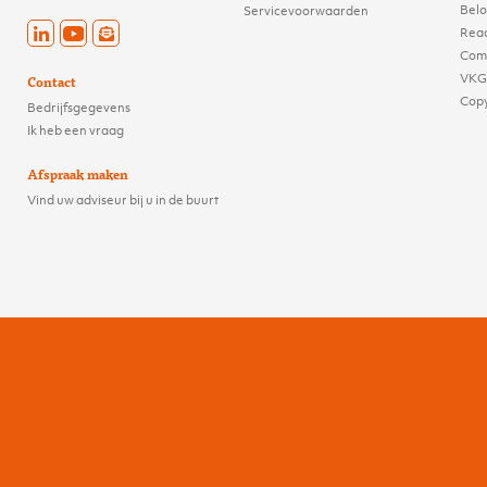
Belo
Servicevoorwaarden
Reac
Comp
VKG
Contact
Cop
Bedrijfsgegevens
Ik heb een vraag
Afspraak maken
Vind uw adviseur bij u in de buurt