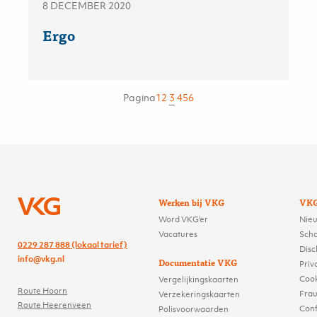
8 DECEMBER 2020
Ergo
3
Pagina
1
2
4
5
6
Werken bij VKG
VK
Word VKG’er
Nieu
Vacatures
Sch
0229 287 888 (lokaal tarief)
Disc
info@vkg.nl
Documentatie VKG
Priv
Cook
Vergelijkingskaarten
Route Hoorn
Frau
Verzekeringskaarten
Route Heerenveen
Conf
Polisvoorwaarden