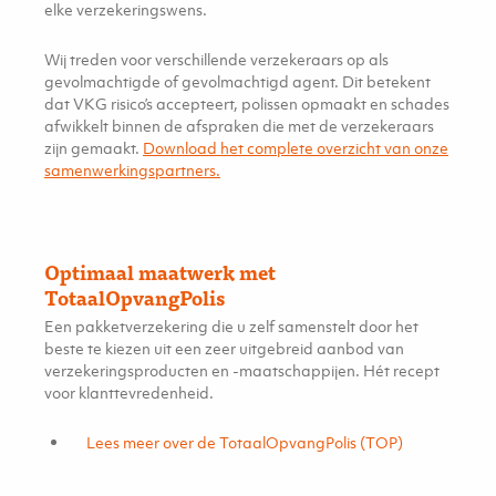
elke verzekeringswens.
Wij treden voor verschillende verzekeraars op als
gevolmachtigde of gevolmachtigd agent. Dit betekent
dat VKG risico’s accepteert, polissen opmaakt en schades
afwikkelt binnen de afspraken die met de verzekeraars
zijn gemaakt.
Download het complete overzicht van onze
samenwerkingspartners.
Optimaal maatwerk met
TotaalOpvangPolis
Een pakketverzekering die u zelf samenstelt door het
beste te kiezen uit een zeer uitgebreid aanbod van
verzekeringsproducten en -maatschappijen. Hét recept
voor klanttevredenheid.
Lees meer over de TotaalOpvangPolis (TOP)