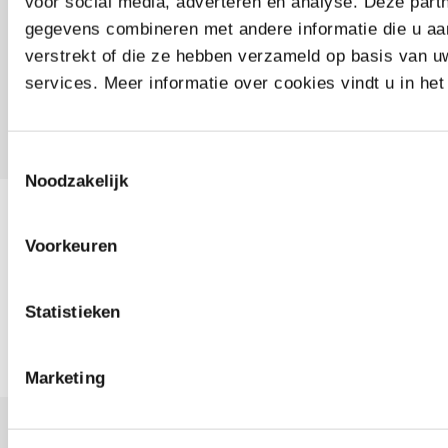
relatie bieden?
voor social media, adverteren en analyse. Deze par
gegevens combineren met andere informatie die u aa
verstrekt of die ze hebben verzameld op basis van u
VKG Schadeverzekeringen particulier
services. Meer informatie over cookies vindt u in he
VKG Hypotheken
VKG Provinciaal (Backoffice)
Toestemmingsselectie
Noodzakelijk
Meer weten over de TotaalOpvangPolis,
Voorkeuren
het Privé Totaal Pakket of onze andere
verzekeringen?
Neem contact op met een
van onze acceptanten
.
Statistieken
Marketing